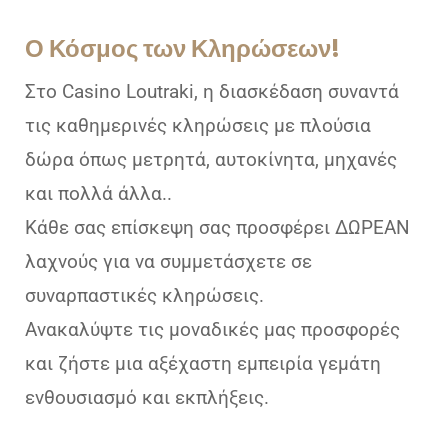
Ο Κόσμος των Κληρώσεων!
Στο Casino Loutraki, η διασκέδαση συναντά
τις καθημερινές κληρώσεις με πλούσια
δώρα όπως μετρητά, αυτοκίνητα, μηχανές
και πολλά άλλα..
Κάθε σας επίσκεψη σας προσφέρει ΔΩΡΕΑΝ
λαχνούς για να συμμετάσχετε σε
συναρπαστικές κληρώσεις.
Ανακαλύψτε τις μοναδικές μας προσφορές
και ζήστε μια αξέχαστη εμπειρία γεμάτη
ενθουσιασμό και εκπλήξεις.