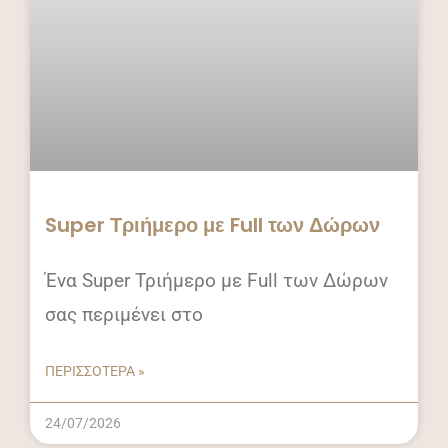
Super Τριήμερο με Full των Δώρων
Ένα Super Τριήμερο με Full των Δώρων
σας περιμένει στο
ΠΕΡΙΣΣΟΤΕΡΑ »
24/07/2026