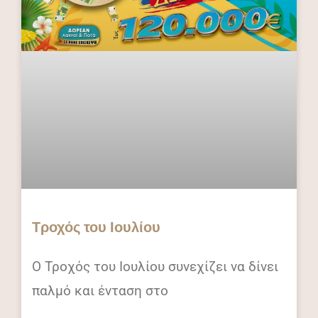
Τροχός του Ιουλίου
Ο Τροχός του Ιουλίου συνεχίζει να δίνει
παλμό και ένταση στο