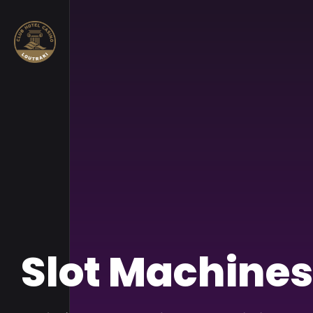
Slot Machines