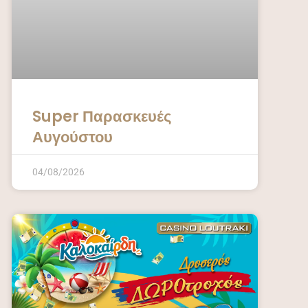
Super Παρασκευές
Αυγούστου
04/08/2026