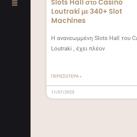
Slots Hall στο Casino
Loutraki με 340+ Slot
Machines
Η ανανεωμμένη Slots Hall του C
Loutraki , έχει πλέον
ΠΕΡΙΣΣΟΤΕΡΑ »
11/07/2025