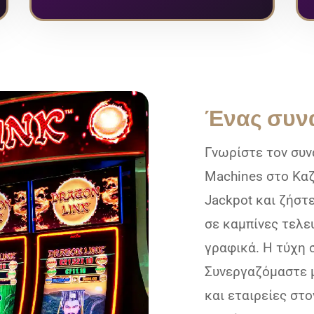
Ένας συν
Γνωρίστε τον συν
Machines στο Καζ
Jackpot και ζήστ
σε καμπίνες τελε
γραφικά. Η τύχη σ
Συνεργαζόμαστε 
και εταιρείες στ