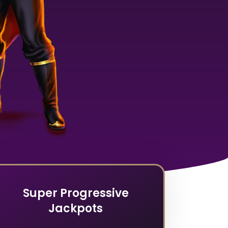
Super Progressive
Jackpots