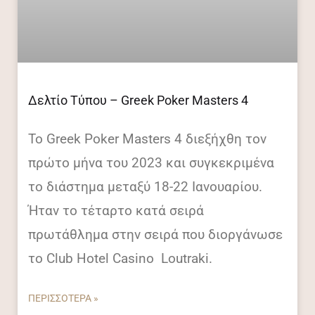
Δελτίο Τύπου – Greek Poker Masters 4
Το Greek Poker Masters 4 διεξήχθη τον
πρώτο μήνα του 2023 και συγκεκριμένα
το διάστημα μεταξύ 18-22 Ιανουαρίου.
Ήταν το τέταρτο κατά σειρά
πρωτάθλημα στην σειρά που διοργάνωσε
το Club Hotel Casino Loutraki.
ΠΕΡΙΣΣΟΤΕΡΑ »