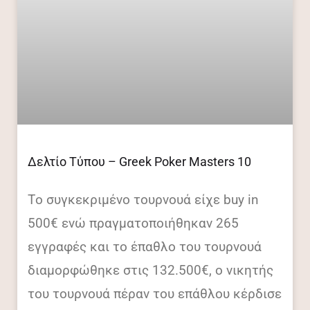
Δελτίο Τύπου – Greek Poker Masters 10
Tο συγκεκριμένο τουρνουά είχε buy in
500€ ενώ πραγματοποιήθηκαν 265
εγγραφές και το έπαθλο του τουρνουά
διαμορφώθηκε στις 132.500€, ο νικητής
του τουρνουά πέραν του επάθλου κέρδισε