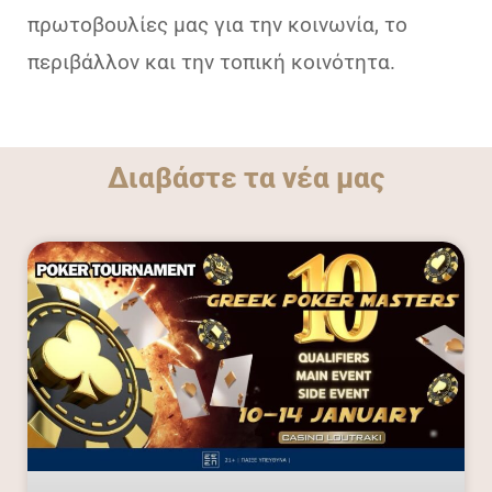
πρωτοβουλίες μας για την κοινωνία, το
περιβάλλον και την τοπική κοινότητα.
Διαβάστε τα νέα μας