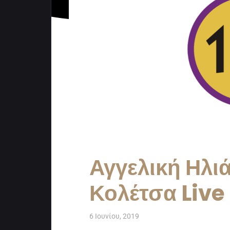
Αγγελική Ηλι
Κολέτσα Live
6 Ιουνίου, 2019