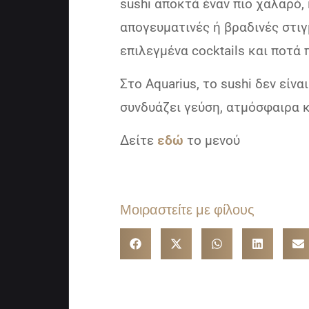
sushi αποκτά έναν πιο χαλαρό,
απογευματινές ή βραδινές στι
επιλεγμένα cocktails και ποτά
Στο Aquarius, το sushi δεν είνα
συνδυάζει γεύση, ατμόσφαιρα 
Δείτε
εδώ
το μενού
Μοιραστείτε με φίλους