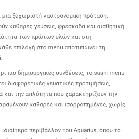
 μια ξεχωριστή γαστρονομική πρόταση,
ούν καθαρές γεύσεις, φρεσκάδα και αισθητική
οιότητα των πρώτων υλών και στη
κάθε επιλογή στο menu αποτυπώνει τη
.
χρι πιο δημιουργικές συνθέσεις, το sushi menu
ει διαφορετικές γευστικές προτιμήσεις,
α και την απλότητα που χαρακτηρίζουν την
παραμένουν καθαρές και ισορροπημένες, χωρίς
ιδιαίτερο περιβάλλον του Aquarius, όπου το