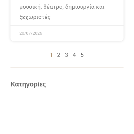
μουσική, θέατρο, δημιουργία και
ξεχωριστές
20/07/2026
1
2
3
4
5
Κατηγορίες
Club News
Events
Hotel News
Poker News