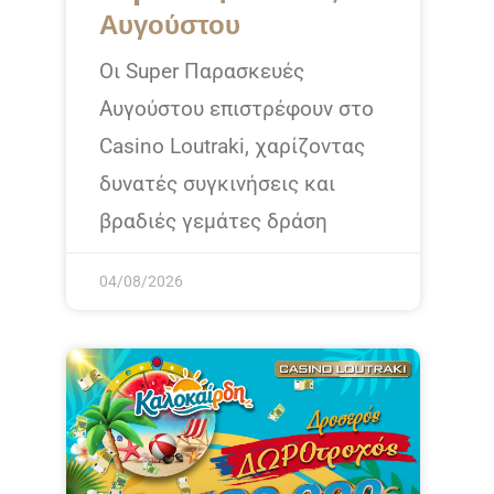
Αυγούστου
Οι Super Παρασκευές
Αυγούστου επιστρέφουν στο
Casino Loutraki, χαρίζοντας
δυνατές συγκινήσεις και
βραδιές γεμάτες δράση
04/08/2026