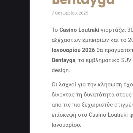
7 Οκτωβρίου, 2025
Το
Casino Loutraki
γιορτάζει 30
αξέχαστων εμπειριών και το 20
Ιανουαρίου 2026
θα πραγματοπ
Bentayga
, το εμβληματικό SUV
design.
Οι λαχνοί για την κλήρωση έχο
δίνοντας τη δυνατότητα στους
από τις πιο ξεχωριστές στιγμ
επίσκεψη στο Casino Loutraki 
Ιανουαρίου.