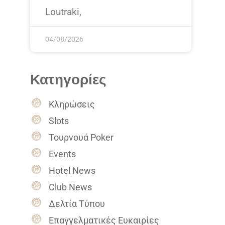
Loutraki,
04/08/2026
Κατηγορίες
Κληρώσεις
Slots
Τουρνουά Poker
Events
Hotel News
Club News
Δελτία Τύπου
Επαγγελματικές Ευκαιρίες