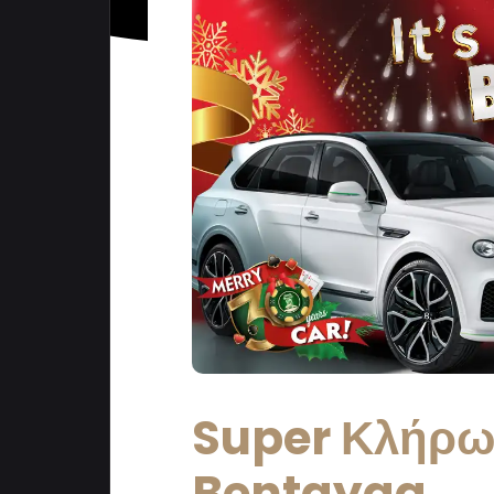
Super Κλήρω
Bentayga