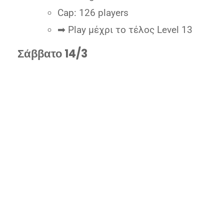
Cap: 126 players
➡ Play μέχρι το τέλος Level 13
Σάββατο 14/3
13:00 — Main Event Day 1C Turbo
Buy in: 490+60€
Chips: 60.000
Levels: 15’
Late Reg: 11 levels
Cap: 54 players
➡ Play μέχρι το τέλος Level 13
18:00 — Main Event Day 2