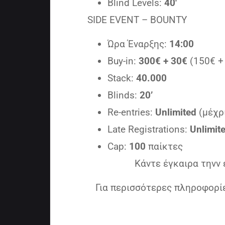
Blind Levels:
40′
SIDE EVENT – BOUNTY
Ώρα Έναρξης:
14:00
Buy-in:
300€ + 30€
(150€ +
Stack:
40.000
Blinds:
20’
Re-entries:
Unlimited
(μέχρ
Late Registrations:
Unlimit
Cap:
100
παίκτες
Κάντε έγκαιρα τηνν 
Για περισσότερες πληροφορί