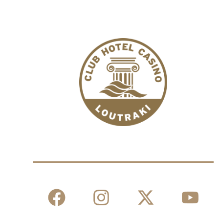
Το Καζίνο που Αγαπάτε!