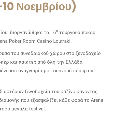
-10 Νοεμβρίου)
ο
ρίου διοργανώθηκε το 16
τουρνουά πόκερ
a Poker Room Casino Loutraki.
ουσα του συνεδριακού χώρου στο ξενοδοχείο
κερ και παίκτες από όλη την Ελλάδα
μένο και αναγνωρίσιμο τουρνουά πόκερ επί
 5 αστέρων ξενοδοχείο του καζίνο κάνοντας
διαμονής που εξασφαλίζει κάθε φορά το Arena
όσο μεγάλα festival.