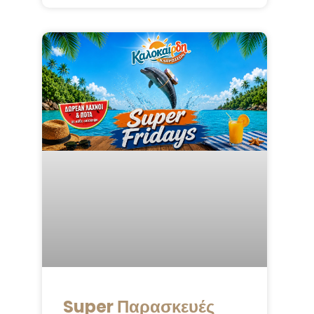
Super Παρασκευές