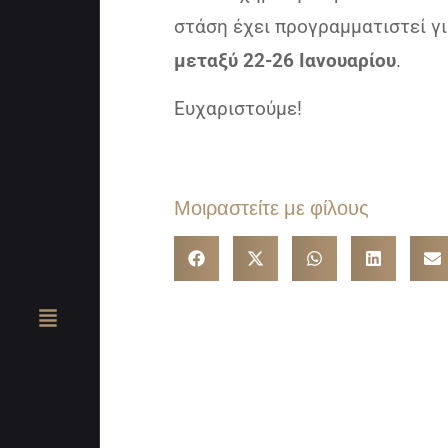
στάση έχει προγραμματιστεί γ
μεταξύ 22-26 Ιανουαρίου
.
Ευχαριστούμε!
Μοιραστείτε με φίλους