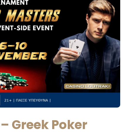
 – Greek Poker