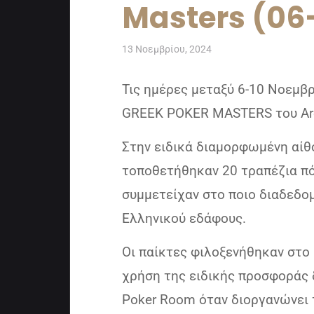
Masters (06
13 Νοεμβρίου, 2024
Τις ημέρες μεταξύ 6-10 Νοεμβ
GREEK POKER MASTERS του Aren
Στην ειδικά διαμορφωμένη αίθ
τοποθετήθηκαν 20 τραπέζια πό
συμμετείχαν στο ποιο διαδεδο
Ελληνικού εδάφους.
Οι παίκτες φιλοξενήθηκαν στο
χρήση της ειδικής προσφοράς 
Poker Room όταν διοργανώνει τ