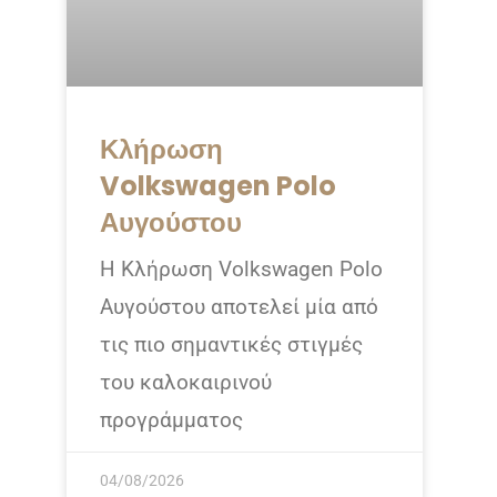
Κλήρωση
Volkswagen Polo
Αυγούστου
Η Κλήρωση Volkswagen Polo
Αυγούστου αποτελεί μία από
τις πιο σημαντικές στιγμές
του καλοκαιρινού
προγράμματος
04/08/2026