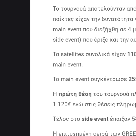
Το τουρνουά αποτελούνταν από 
παίκτες είχαν την δυνατότητα ν
main event που διεξήχθη σε 4 
side event) που έριξε και την 
Τα satellites συνολικά είχαν
11
main event.
Το main event συγκέντρωσε
25
Η
πρώτη θέση
του τουρνουά 
1.120€ ενώ στις θέσεις πληρω
Τέλος στο
side event
έπαιξαν 5
Η επιτυχημένη σειρά των GRE