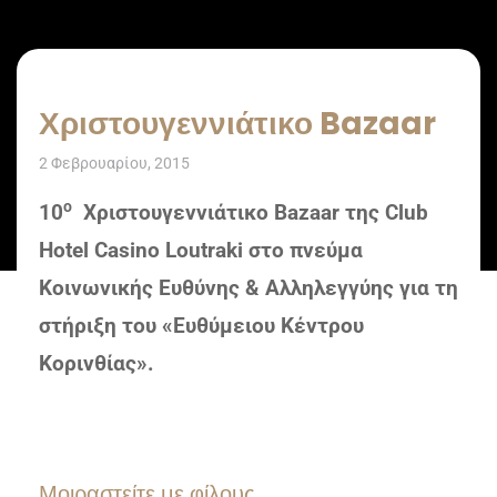
Χριστουγεννιάτικο Bazaar
2 Φεβρουαρίου, 2015
ο
10
Χριστουγεννιάτικο
Bazaar
της
Club
Hotel
Casino
Loutraki
στο πνεύμα
Κοινωνικής Ευθύνης & Αλληλεγγύης
για τη
στήριξη του «Ευθύμειου Κέντρου
Κορινθίας».
Μοιραστείτε με φίλους