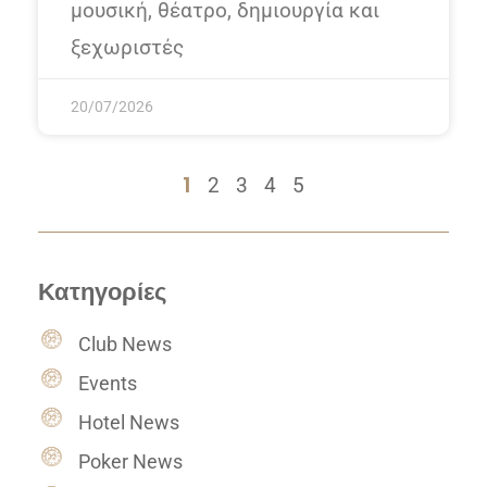
μουσική, θέατρο, δημιουργία και
ξεχωριστές
20/07/2026
1
2
3
4
5
Κατηγορίες
Club News
Events
Hotel News
Poker News