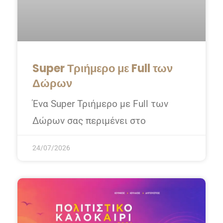
Super Τριήμερο με Full των
Δώρων
Ένα Super Τριήμερο με Full των
Δώρων σας περιμένει στο
24/07/2026