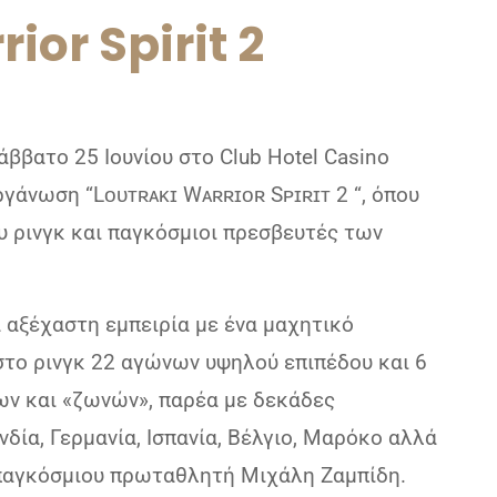
ior Spirit 2
άββατο 25 Ιουνίου στο Club Hotel Casino
ργάνωση “Lᴏᴜᴛʀᴀᴋɪ Wᴀʀʀɪᴏʀ Sᴘɪʀɪᴛ 2 “, όπου
 ρινγκ και παγκόσμιοι πρεσβευτές των
 αξέχαστη εμπειρία με ένα μαχητικό
το ρινγκ 22 αγώνων υψηλού επιπέδου και 6
λων και «ζωνών», παρέα με δεκάδες
δία, Γερμανία, Ισπανία, Βέλγιο, Μαρόκο αλλά
 παγκόσμιου πρωταθλητή Μιχάλη Ζαμπίδη.