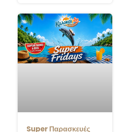
Super Παρασκευές